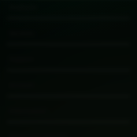
Products
Buka
Services
Buka
Support
Buka
Account
Buka
Information
Buka
About COLOKTOTO