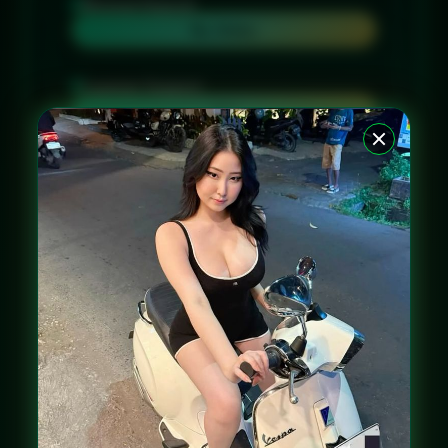
Minimal Deposit
Rp 10ribu
Layanan Support
24/7
Platform
Multi-Device
PENAWARAN SPESIAL
CASHBACK MINGGUAN
Promo Berlaku Setiap Hari
Proses Klaim Bonus Mudah & Cepat