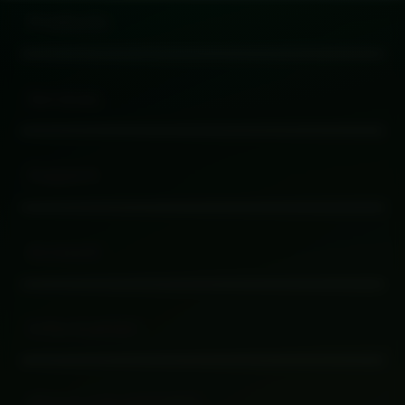
Products
Buka
Services
Buka
Support
Buka
Account
Buka
Information
Buka
About COLOKTOTO