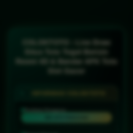
COLOKTOTO : Live Draw
Situs Toto Togel Berizin
Resmi 4D & Bandar APK Toto
Slot Gacor
INFORMASI COLOKTOTO
Penilaian Pengguna
888 JUTA PENGGUNA