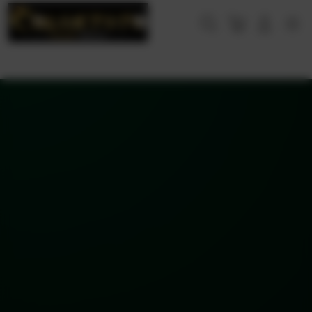
Skip
to
Cari
Troli
Login
Navigation
content