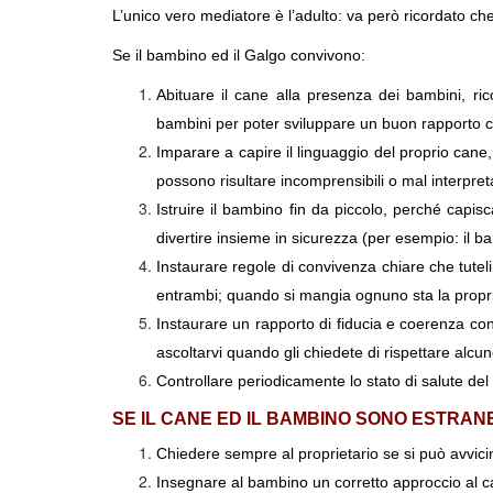
L’unico vero mediatore è l’adulto: va però ricordato ch
Se il bambino ed il Galgo convivono:
Abituare il cane alla presenza dei bambini, ri
bambini per poter sviluppare un buon rapporto c
Imparare a capire il linguaggio del proprio cane
possono risultare incomprensibili o mal interpreta
Istruire il bambino fin da piccolo, perché capis
divertire insieme in sicurezza (per esempio: il 
Instaurare regole di convivenza chiare che tutel
entrambi; quando si mangia ognuno sta la proprio
Instaurare un rapporto di fiducia e coerenza con
ascoltarvi quando gli chiedete di rispettare alcu
Controllare periodicamente lo stato di salute del
SE IL CANE ED IL BAMBINO SONO ESTRANE
Chiedere sempre al proprietario se si può avvici
Insegnare al bambino un corretto approccio al c