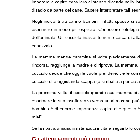
imparare a capire cosa loro ci stanno dicendo nella l
disagio da parte del cane. Sapere interpretare tali seg
Negli incidenti tra cani e bambini, infatti, spesso si
esprimere in modo più esplicito. Conoscere l’etologi
dell’animale. Un cucciolo insistentemente cerca di at
capezzolo.
La mamma mentre cammina si volta placidamente dirit
rincorsa, raggiunge la madre e ci riprova. La mamma, mo
cucciolo decide che oggi le vuole prendere… e le corre a
cucciolo che uggiolando scappa (o si ribalta a pancia a
La prossima volta, il cucciolo quando sua mamma si a
esprimere la sua insofferenza verso un altro cane può f
bambino è di enorme importanza capire che questo è il
miei”.
Se la nostra umana insistenza ci incita a seguirlo lo cos
Gli atteggiamenti più comuni