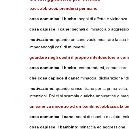
baci, abbracci, prendersi per mano
cosa comunica il bimbo:
segni di affetto e vicinanza
cosa capisce il cane:
segnali di minaccia o aggressi
motivazione:
quando un cane vuole mostrare la sua forz
impedendogli così di muoversi.
guardare negli occhi il proprio interlocutore o co
cosa comunica il bimbo:
comprendersi, comunicare. I 
che cosa capisce il cane:
minaccia, dichiarazione “di
motivazione:
quando si incontrano per la prima volta, i
intenzioni. Poi ci si scambia qualche annusatine o mag
un cane va incontro ad un bambino, abbassa la test
cosa comunica il cane:
segni di rispetto e saluto. Vol
cosa capisce il bambino:
minaccia ed aggressione.