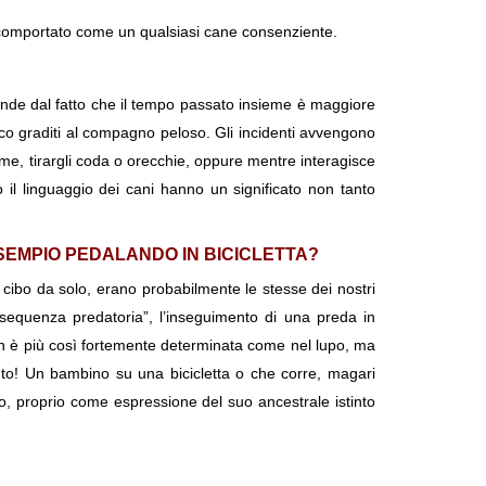
i è comportato come un qualsiasi cane consenziente.
pende dal fatto che il tempo passato insieme è maggiore
oco graditi al compagno peloso. Gli incidenti avvengono
rme, tirargli coda o orecchie, oppure mentre interagisce
l linguaggio dei cani hanno un significato non tanto
ESEMPIO PEDALANDO IN BICICLETTA?
 cibo da solo, erano probabilmente le stesse dei nostri
a “sequenza predatoria”, l’inseguimento di una preda in
non è più così fortemente determinata come nel lupo, ma
to! Un bambino su una bicicletta o che corre, magari
o, proprio come espressione del suo ancestrale istinto