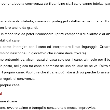
e per una buona convivenza sia il bambino sia il cane vanno tutelati, p
cordandosi di tutelarlo, ovvero di proteggerlo dall’irruenza umana. I
on loro anche da grandi.
, in modo tale da poter riconoscere i primi campanelli di allarme e di
bili dal cane.
ca come interagire con il cane ed interpretare il suo linguaggio. Crea
bambino nasconde un giocattolo che il cane deve trovare).
ino entrambi: es. alcuni spazi di casa solo per il cane, altri solo per
 posto, nel gioco tra cane e bambino se uno dei due se ne va, l’altro d
 il proprio cane. Vuol dire che il cane può fidarsi di voi perché lo ave
ne regole di convivenza.
 proprio cane.
I
nare il cane
ane, ovvero calmo e tranquillo senza urla e mosse improvvise.