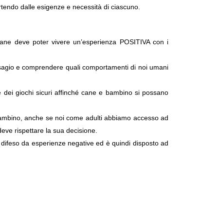
artendo dalle esigenze e necessità di ciascuno.
l cane deve poter vivere un’esperienza POSITIVA con i
 disagio e comprendere quali comportamenti di noi umani
re dei giochi sicuri affinché cane e bambino si possano
 il bambino, anche se noi come adulti abbiamo accesso ad
eve rispettare la sua decisione.
te difeso da esperienze negative ed è quindi disposto ad