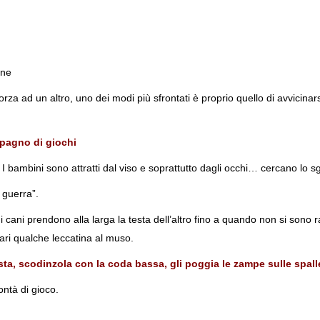
one
a ad un altro, uno dei modi più sfrontati è proprio quello di avvicinarsi
mpagno di giochi
bambini sono attratti dal viso e soprattutto dagli occhi… cercano lo sg
 guerra”.
 cani prendono alla larga la testa dell’altro fino a quando non si sono r
ari qualche leccatina al muso.
a, scodinzola con la coda bassa, gli poggia le zampe sulle spalle.
ontà di gioco.