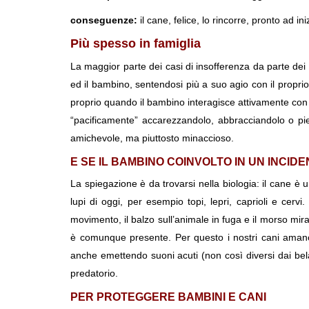
conseguenze:
il cane, felice, lo rincorre, pronto ad 
Più spesso in famiglia
La maggior parte dei casi di insofferenza da parte dei
ed il bambino, sentendosi più a suo agio con il propri
proprio quando il bambino interagisce attivamente con i
“pacificamente” accarezzandolo, abbracciandolo o pi
amichevole, ma piuttosto minaccioso.
E SE IL BAMBINO COINVOLTO IN UN INCI
La spiegazione è da trovarsi nella biologia: il cane è
lupi di oggi, per esempio topi, lepri, caprioli e cerv
movimento, il balzo sull’animale in fuga e il morso mi
è comunque presente. Per questo i nostri cani amano
anche emettendo suoni acuti (non così diversi dai bel
predatorio.
PER PROTEGGERE BAMBINI E CANI