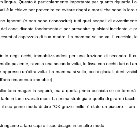
oro lingua. Questo è particolarmente importante per quanto riguarda i 
nali è la chiave per prevenire ed evitare ringhi e morsi che sono la lor
 sono ignorati (o non sono riconosciuti) tutti quei segnali di avvertim
a del cane diventa fondamentale per prevenire qualsiasi incidente e 
taccarsi al capezzolo di sua madre. La mamma se ne va. Il cucciolo, la
to negli occhi, immobilizzandosi per una frazione di secondo. Il cu
lto paziente, si volta una seconda volta, lo fissa con occhi duri ed ar
ppresso un’altra volta. La mamma si volta, occhi glaciali, denti visibil
ll’aria rimanendo immobile).
llontana magari la seguirà, ma a quella prima occhiata se ne tornerà 
arlo in tanti svariati modi. La prima strategia è quella di girare i tac
 suo primo modo di dire “OK grazie mille, è stato un piacere… ora per
tringiamo a farci capire il suo disagio in un altro modo.