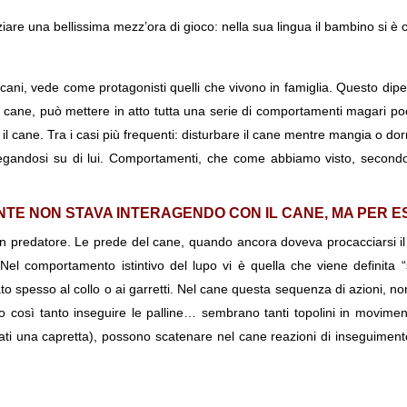
iniziare una bellissima mezz’ora di gioco: nella sua lingua il bambino s
 cani, vede come protagonisti quelli che vivono in famiglia. Questo di
o cane, può mettere in atto tutta una serie di comportamenti magari p
l cane. Tra i casi più frequenti: disturbare il cane mentre mangia o do
egandosi su di lui. Comportamenti, che come abbiamo visto, secondo i
DENTE NON STAVA INTERAGENDO CON IL CANE, MA PER 
 un predatore. Le prede del cane, quando ancora doveva procacciarsi il
i. Nel comportamento istintivo del lupo vi è quella che viene definit
rato spesso al collo o ai garretti. Nel cane questa sequenza di azioni, 
 così tanto inseguire le palline… sembrano tanti topolini in movimen
ati una capretta), possono scatenare nel cane reazioni di inseguiment