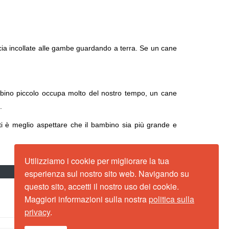
cia incollate alle gambe guardando a terra. Se un cane
bino piccolo occupa molto del nostro tempo, un cane
.
ti è meglio aspettare che il bambino sia più grande e
Utilizziamo i cookie per migliorare la tua
esperienza sul nostro sito web. Navigando su
×
questo sito, accetti il nostro uso dei cookie.
Maggiori informazioni sulla nostra
politica sulla
privacy
.