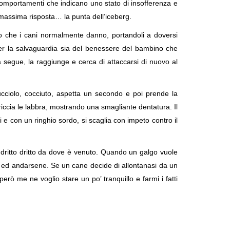
comportamenti che indicano uno stato di insofferenza e
o massima risposta… la punta dell’iceberg.
ento che i cani normalmente danno, portandoli a doversi
per la salvaguardia sia del benessere del bambino che
 segue, la raggiunge e cerca di attaccarsi di nuovo al
cciolo, cocciuto, aspetta un secondo e poi prende la
riccia le labbra, mostrando una smagliante dentatura. Il
i e con un ringhio sordo, si scaglia con impeto contro il
dritto dritto da dove è venuto. Quando un galgo vuole
chi ed andarsene. Se un cane decide di allontanasi da un
ò me ne voglio stare un po’ tranquillo e farmi i fatti