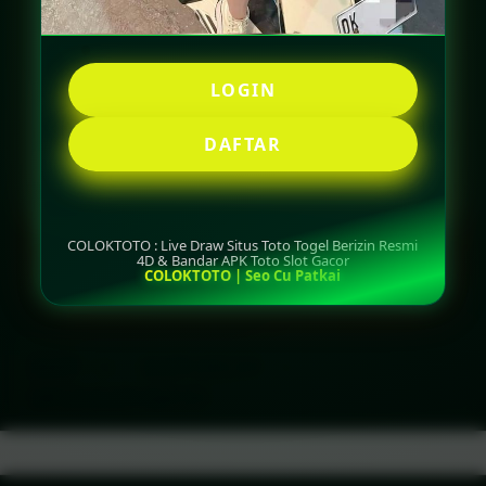
LOGIN
LOGIN
DAFTAR
DAFTAR
COLOKTOTO : Live Draw Situs Toto Togel Berizin Resmi
4D & Bandar APK Toto Slot Gacor
COLOKTOTO | Seo Cu Patkai
Layer Popup Close
SLOT
>
SLOT GACOR
>
SITUS SLOT GACOR
Buka
Footer Navigation