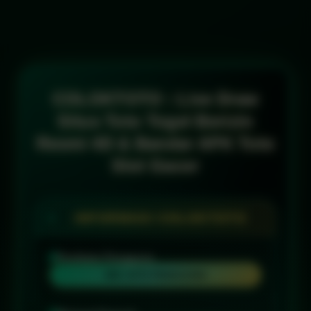
COLOKTOTO : Live Draw
Situs Toto Togel Berizin
Resmi 4D & Bandar APK Toto
Slot Gacor
INFORMASI COLOKTOTO
Penilaian Pengguna
888 JUTA PENGGUNA