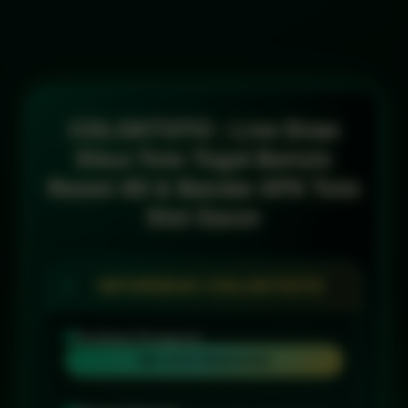
COLOKTOTO : Live Draw
Situs Toto Togel Berizin
Resmi 4D & Bandar APK Toto
Slot Gacor
INFORMASI COLOKTOTO
Penilaian Pengguna
888 JUTA PENGGUNA